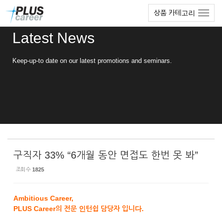
Sketchbook5, 스케치북5
Sketchbook5, 스케치북5
본
메
상품 카테고리
문
뉴
바
토
Latest News
로
글
가
하
기
기
Keep-up-to date on our latest promotions and seminars.
구직자 33% “6개월 동안 면접도 한번 못 봐”
조회 수
1825
Ambitious Career,
PLUS Career의 전문 인턴쉽 담당자 입니다.