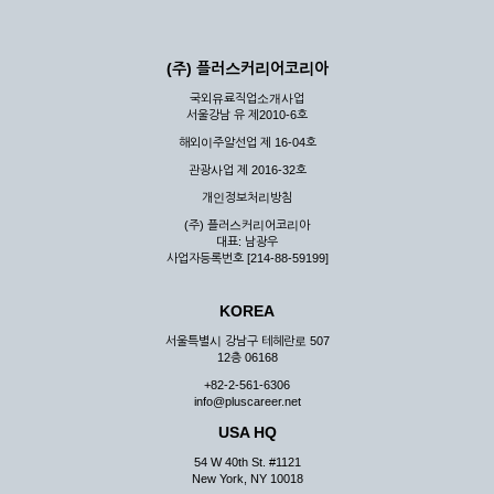
(주) 플러스커리어코리아
국외유료직업소개사업
서울강남 유 제2010-6호
해외이주알선업 제 16-04호
관광사업 제 2016-32호
개인정보처리방침
(주) 플러스커리어코리아
대표: 남광우
사업자등록번호 [214-88-59199]
KOREA
서울특별시 강남구 테헤란로 507
12층 06168
+82-2-561-6306
info@pluscareer.net
USA HQ
54 W 40th St. #1121
New York, NY 10018