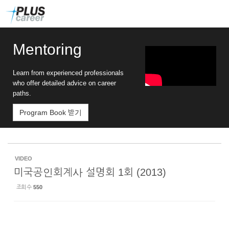
Sketchbook5, 스케치북5
Sketchbook5, 스케치북5
본
메
문
뉴
바
토
로
글
Mentoring
가
하
기
기
Learn from experienced professionals
who offer detailed advice on career
paths.
Program Book 받기
VIDEO
미국공인회계사 설명회 1회 (2013)
조회 수
550