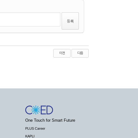
이전
다음
One Touch for Smart Future
PLUS Career
KAPLI