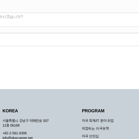
 하시겠습니까?
KOREA
PROGRAM
서울특별시 강남구 테헤란로 507
미국 회계/IT 분야 취업
12층 06168
취업하는 미국유학
+82-2-561-6306
미국 인턴십
info@pluscareer.net