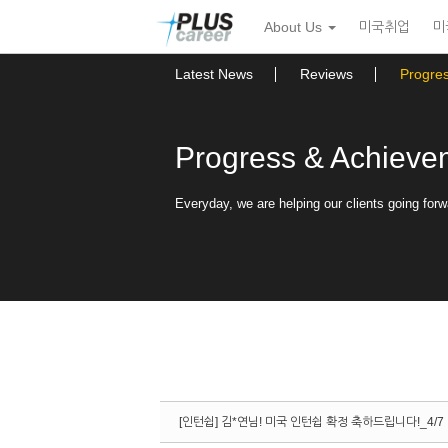
Sketchbook5, 스케치북5
Sketchbook5, 스케치북5
본
메
About Us
미국취업
미
문
뉴
바
토
로
글
Latest News
Reviews
Progre
가
하
기
기
Progress & Achieve
Everyday, we are helping our clients going forw
[인턴쉽] 김*연님! 미국 인턴쉽 확정 축하드립니다!_4/7