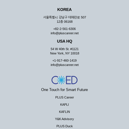
KOREA
서울특별시 강남구 테헤란로 507
12층 06168
+82-2-561-6306
info@pluscareer.net
USA HQ
54 W 40th St. #1121
New York, NY 10018
+1-917-460-1419
info@pluscareer.net
One Touch for Smart Future
PLUS Career
KAPLI
KAFLIN
Y&K Advisory
PLUS Duck