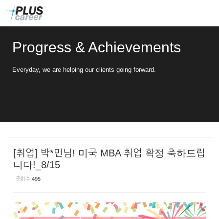
Sketchbook5, 스케치북5
Sketchbook5, 스케치북5
본
메
문
뉴
바
토
로
글
Progress & Achievements
가
하
기
기
Everyday, we are helping our clients going forward.
[취업] 박*민님! 미국 MBA 취업 확정 축하드립
니다!_8/15
조회 수
495