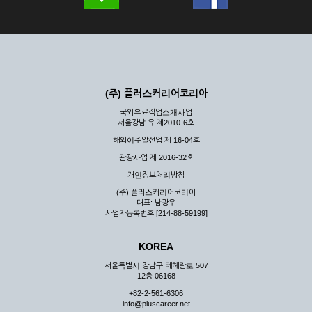
(주) 플러스커리어코리아
국외유료직업소개사업
서울강남 유 제2010-6호
해외이주알선업 제 16-04호
관광사업 제 2016-32호
개인정보처리방침
(주) 플러스커리어코리아
대표: 남광우
사업자등록번호 [214-88-59199]
KOREA
서울특별시 강남구 테헤란로 507
12층 06168
+82-2-561-6306
info@pluscareer.net