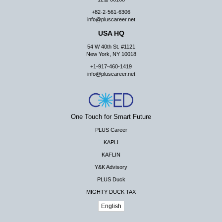
+82-2-561-6306
info@pluscareer.net
USA HQ
54 W 40th St. #1121
New York, NY 10018
+1-917-460-1419
info@pluscareer.net
One Touch for Smart Future
PLUS Career
KAPLI
KAFLIN
Y&K Advisory
PLUS Duck
MIGHTY DUCK TAX
English