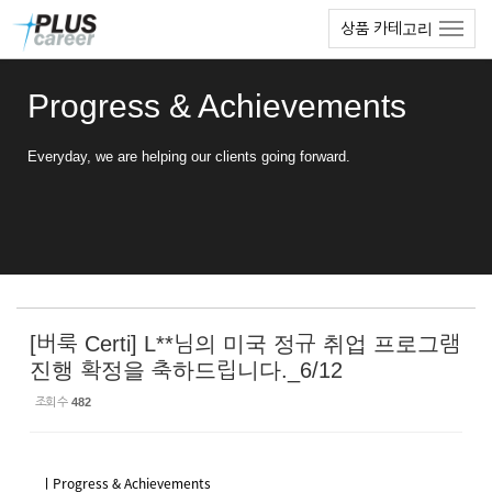
Sketchbook5, 스케치북5
Sketchbook5, 스케치북5
본
메
상품 카테고리
문
뉴
바
토
로
글
Progress & Achievements
가
하
기
기
Everyday, we are helping our clients going forward.
[버룩 Certi] L**님의 미국 정규 취업 프로그램
진행 확정을 축하드립니다._6/12
조회 수
482
ㅣProgress & Achievements