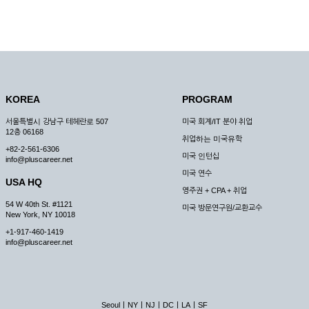
KOREA
PROGRAM
서울특별시 강남구 테헤란로 507
미국 회계/IT 분야 취업
12층 06168
취업하는 미국유학
+82-2-561-6306
미국 인턴십
info@pluscareer.net
미국 연수
USA HQ
영주권 + CPA + 취업
54 W 40th St. #1121
미국 방문연구원/교환교수
New York, NY 10018
+1-917-460-1419
info@pluscareer.net
|
|
|
|
|
Seoul
NY
NJ
DC
LA
SF