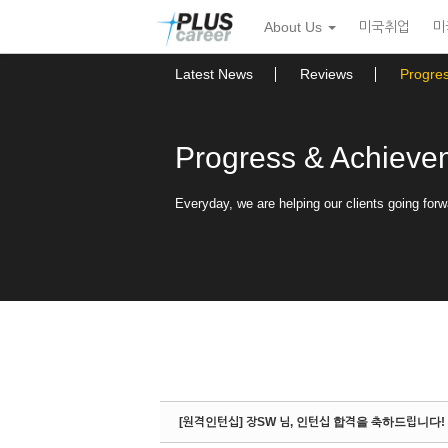
Sketchbook5, 스케치북5
Sketchbook5, 스케치북5
본
메
About Us
미국취업
미
문
뉴
바
토
로
글
Latest News
Reviews
Progre
가
하
기
기
Progress & Achieve
Everyday, we are helping our clients going forw
[원격인턴십] 장SW 님, 인턴십 합격을 축하드립니다!