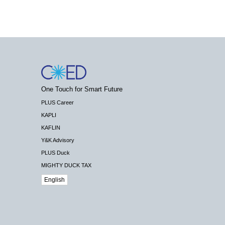
One Touch for Smart Future
PLUS Career
KAPLI
KAFLIN
Y&K Advisory
PLUS Duck
MIGHTY DUCK TAX
English