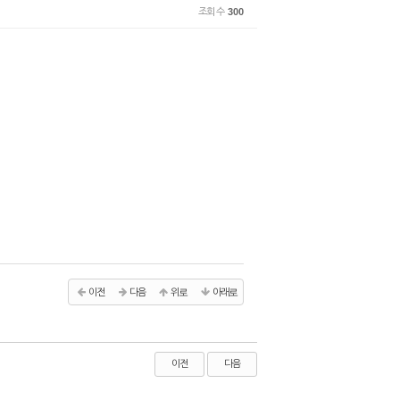
조회 수
300
이전
다음
위로
아래로
이전
다음