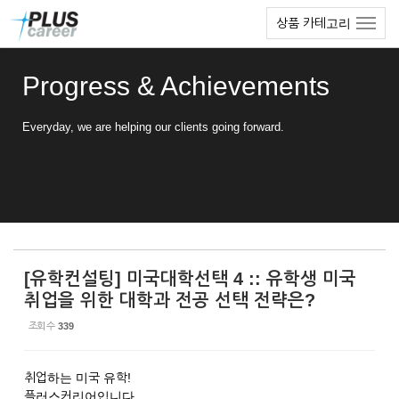
Sketchbook5, 스케치북5
Sketchbook5, 스케치북5
본
메
상품 카테고리
문
뉴
바
토
로
글
Progress & Achievements
가
하
기
기
Everyday, we are helping our clients going forward.
[유학컨설팅] 미국대학선택 4 :: 유학생 미국
취업을 위한 대학과 전공 선택 전략은?
조회 수
339
취업하는 미국 유학!
플러스커리어입니다.