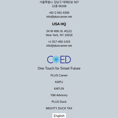
서울특별시 강남구 테헤란로 507
12층 06168
+82-2-561-6306
info@pluscareer.net
USA HQ
54 W 40th St. #1121
New York, NY 10018
+1-917-460-1419
info@pluscareer.net
One Touch for Smart Future
PLUS Career
KAPLI
KAFLIN
Y&K Advisory
PLUS Duck
MIGHTY DUCK TAX
English