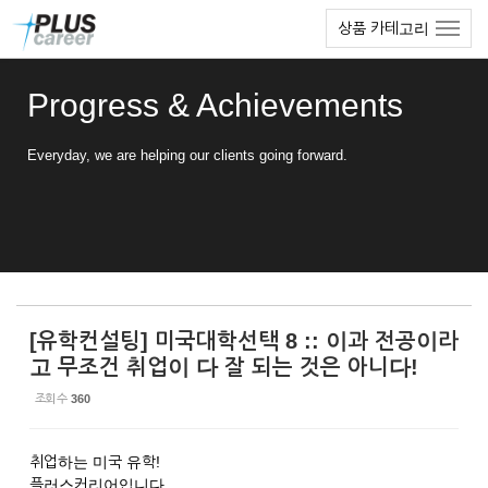
Sketchbook5, 스케치북5
Sketchbook5, 스케치북5
본
메
상품 카테고리
문
뉴
바
토
로
글
Progress & Achievements
가
하
기
기
Everyday, we are helping our clients going forward.
[유학컨설팅] 미국대학선택 8 :: 이과 전공이라
고 무조건 취업이 다 잘 되는 것은 아니다!
조회 수
360
취업하는 미국 유학!
플러스커리어입니다.