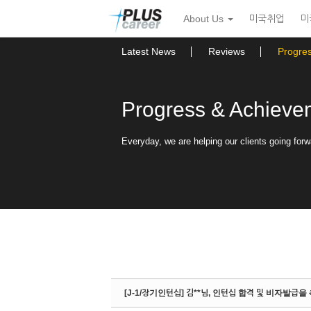
Sketchbook5, 스케치북5
Sketchbook5, 스케치북5
본
메
About Us
미국취업
미
문
뉴
바
토
로
글
Latest News
Reviews
Progre
가
하
기
기
Progress & Achieve
Everyday, we are helping our clients going forw
[J-1/장기인턴십] 김**님, 인턴십 합격 및 비자발급