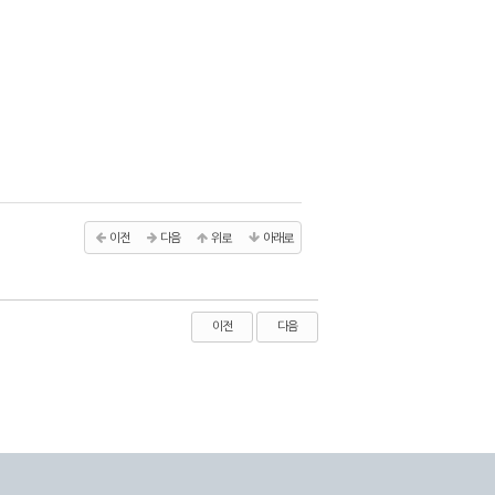
이전
다음
위로
아래로
이전
다음