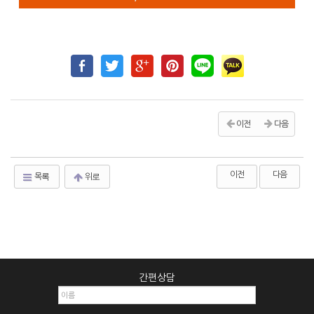
이전
다음
이전
다음
목록
위로
간편상담