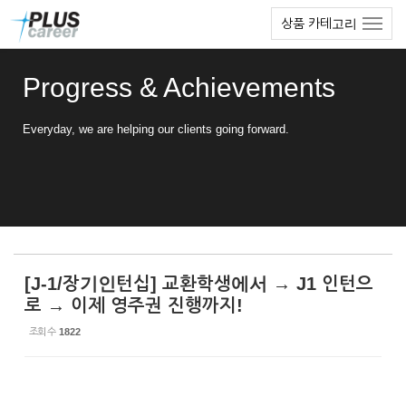
Sketchbook5, 스케치북5
Sketchbook5, 스케치북5
본
메
상품 카테고리
문
뉴
바
토
로
글
Progress & Achievements
가
하
기
기
Everyday, we are helping our clients going forward.
[J-1/장기인턴십] 교환학생에서 → J1 인턴으
로 → 이제 영주권 진행까지!
조회 수
1822