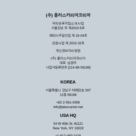
(주) 플러스커리어코리아
국외유료직업소개사업
서울강남 유 제2010-6호
해외이주알선업 제 16-04호
관광사업 제 2016-32호
개인정보처리방침
(주) 플러스커리어코리아
대표: 남광우
사업자등록번호 [214-88-59199]
KOREA
서울특별시 강남구 테헤란로 507
12층 06168
+82-2-561-6306
info@pluscareer.net
USA HQ
54 W 40th St. #1121
New York, NY 10018
+1-917-460-1419