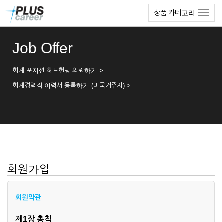
본
메
상품 카테고리
문
뉴
바
토
로
글
Job Offer
가
하
기
기
회계 포지션 헤드헌팅 의뢰하기 >
회계경력직 이력서 등록하기 (미국거주자) >
회원가입
회원약관
제1장 총칙