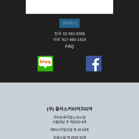
① 서비스의 이용은 연중무휴, 1일 24시간을 원칙으로 합니다.
② 시스템 점검, 교체 및 고장, 기술적인 이유, 국가비상사태, 정
전, 서비스 설비의 장애, 서비스 이용의 폭주 등의 정상적인 서비
스가 불가능할 경우 회사는 사전 공지나 예고 없이 서비스의 전
부 또는 일부를 일시적 또는 영구적으로 중지할 수 있습니다.
한국: 02-561-6306
③ 기타 회사는 서비스를 제공할 수 없는 합당한 사유가 발생한
미국: 917-460-1419
경우
FAQ
④ 회사는 제 2항 및 제 3항의 사유로 서비스의 제공이 일시적
으로 중지됨으로 인해 이용자 또는 제 3자가 입은 손해에 대하
여 배상하지 않습니다.
제3장 권리 및 의무
제6조 (회사의 의무)
① 회사는 특별한 사정이 없는 한 이용자가 신청한 후 즉시 서
비스를 이용할 수 있도록 하고 계속적, 안정적으로 서비스를 제
공할 수 있도록 최선의 노력을 다하여야 합니다.
(주) 플러스커리어코리아
② 회사는 이용자의 개인 신상 정보를 본인의 승낙 없이 타인에
국외유료직업소개사업
게 누설, 배포하여서는 안됩니다. 다만, 관계법령에 의하여 국가
서울강남 유 제2010-6호
기관 등의 합법적인 요구가 있는 경우에는 해당 되지 않습니다.
해외이주알선업 제 16-04호
③ 회사는 이용자로부터 제기되는 의견이나 불만이 정당하다고
인정할 경우에는 즉시 처리하여야 하며, 즉시 처리가 곤란한 경
관광사업 제 2016-32호