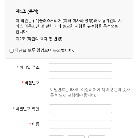
제1조 (목적)
이 약관은 (주)플러스커리어 (이하 회사라 명칭)과 이용자간의 서
비스 이용조건 및 절차 기타 필요한 사항을 규정함을 목적으로
합니다.
제2조 (약관의 효력 및 변경)
① 이 약관은 온라인으로 게시함과 동시에 효력이 발생되며, 영
약관을 모두 읽었으며 동의합니다.
업상 중요 하거나 합리적인 사유가 발생할 경우 온라인 공사를
통하여 변경할 수 있습니다.
② 회원은 변경된 약관에 동의하지 않을 경우 서비스 이용을 중
*
이메일 주소
단하고 이용계약을 해지할 수 있습니다. 약관의 효력 발생일 이
후의 계속적인 서비스 이용은 약관의 변경사항에 대해 동의한
것으로 간주됩니다.
*
비밀번호
비밀번호는 6자리 이상이어야 하며 영문과 숫자
제3조 (약관의 외 준칙)
를 반드시 포함해야 합니다.
이 약관에 명시되지 않은 사항은 회사의 공지, 이용안내 및 기타
관계법령의 규정에 따릅니다.
*
비밀번호 확인
제2장 서비스 이용 계약
*
이름
제4조 (이용계약의 성립)