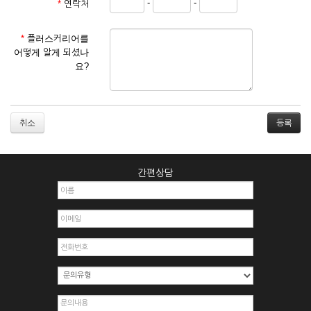
-
-
*
연락처
① 서비스 이용계약은 서비스 이용 희망자가 본 약관에 동의한
후 신청자의 실질 정보를 입력하여 회사에 신청하고 회사가 이
를 심사, 승낙함으로써 성립하며, 회사는 신청자의 실명 확인 절
*
플러스커리어를
차를 밟을 수 있습니다.
어떻게 알게 되셨나
② 회원가입시 입력한 ID는 변경할 수 없으며, 회원 1인당 한 개
요?
의 ID가 발급됩니다. 부득이한 경우로 인해 변경하고자 하는 경
우에는 해당 아이디를 해지하고 재가입해야 합니다.
③ 회사는 아래의 각 호에 해당하는 이용자에 대하여는 가입을
거절하거나 취소할 수 있으며, 실명으로 등록하지 않은 자의 일
취소
체의 권리를 제한할 수 있습니다.
1. 타인의 성명, 주민등록번호를 이용하여 신청할 경우
2. 개인정보를 허위로 기재하여 신청할 경우
간편상담
3. 경쟁 관게에 있는 이용자가 신청할 경우
4. 타인의 서비스 이용을 방해하거나, 정보를 도용한 경우
5. 기타 회사가 정한 이용신청서에 기재사항이 미비 된 경우
6. 이용자가 영업활동 또는 부정한 용도로 본 서비스를 이용할
경우
7. 회사의 정보를 사전 승낙 없이 전재, 변조, 복사하여 이용하
는 경우
8. 기타 회사가 정한 제반 사항을 위반하며 신청하는 경우
제5조 (서비스의 이용 및 중지)