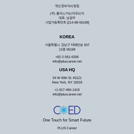
우 그 처리를 위해 노력해야 합니다.
개인정보처리방침
제7조 (회원의 의무)
(주) 플러스커리어코리아
대표: 남광우
① 회원은 ID와 비밀 번호에 관한 모든 관리의 책임이 있으며
사업자등록번호 [214-88-59199]
자신의 ID가 부정하게 사용된 경우, 이용자는 반드시 회사에 그
사실을 통보해야 합니다.
KOREA
② 회원은 이용신청서의 기재내용 중 변경된 내용이 있는 경우
서비스를 통하여 그 내용을 회사에 통지하여야 합니다.
서울특별시 강남구 테헤란로 507
12층 06168
③ 다른 회원의 ID와 비밀번호를 부당하게 사용하는 행위를
하지 않아야 합니다.
+82-2-561-6306
info@pluscareer.net
④ 회원은 회사의 서비스에서 타 사이트의 홍보행위를 하지 않
아야 하며 공공질서나 미풍약속에 위배되는 내용 혹은 저작권을
USA HQ
포함한 지적 재산권을 침해 할 수 있는 행동을 하지 않아야 합니
54 W 40th St. #1121
다.
New York, NY 10018
⑤ 회원은 회사의 사전 승낙 없이 서비스를 이용하여 어떠한 영
+1-917-460-1419
리 행위도 할 수 없습니다.
info@pluscareer.net
⑥ 회원은 관계법령, 약관의 규정, 이용안내 및 주의사항 등 회
사가 통지하는 사항을 준수하여야 하며, 기타 회사의 업무에 방
해되는 행위를 하여서는 아니 됩니다.
제8조 (회원의 관리)
One Touch for Smart Future
PLUS Career
① 회원은 언제든 이 약관에 대한 동의를 철회할 수 있습니다.