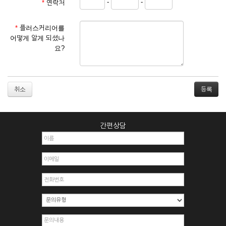
-
-
*
연락처
① 서비스 이용계약은 서비스 이용 희망자가 본 약관에 동의한
후 신청자의 실질 정보를 입력하여 회사에 신청하고 회사가 이
를 심사, 승낙함으로써 성립하며, 회사는 신청자의 실명 확인 절
*
플러스커리어를
차를 밟을 수 있습니다.
어떻게 알게 되셨나
② 회원가입시 입력한 ID는 변경할 수 없으며, 회원 1인당 한 개
요?
의 ID가 발급됩니다. 부득이한 경우로 인해 변경하고자 하는 경
우에는 해당 아이디를 해지하고 재가입해야 합니다.
③ 회사는 아래의 각 호에 해당하는 이용자에 대하여는 가입을
거절하거나 취소할 수 있으며, 실명으로 등록하지 않은 자의 일
취소
체의 권리를 제한할 수 있습니다.
1. 타인의 성명, 주민등록번호를 이용하여 신청할 경우
2. 개인정보를 허위로 기재하여 신청할 경우
간편상담
3. 경쟁 관게에 있는 이용자가 신청할 경우
4. 타인의 서비스 이용을 방해하거나, 정보를 도용한 경우
5. 기타 회사가 정한 이용신청서에 기재사항이 미비 된 경우
6. 이용자가 영업활동 또는 부정한 용도로 본 서비스를 이용할
경우
7. 회사의 정보를 사전 승낙 없이 전재, 변조, 복사하여 이용하
는 경우
8. 기타 회사가 정한 제반 사항을 위반하며 신청하는 경우
제5조 (서비스의 이용 및 중지)