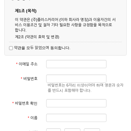
제1조 (목적)
이 약관은 (주)플러스커리어 (이하 회사라 명칭)과 이용자간의 서
비스 이용조건 및 절차 기타 필요한 사항을 규정함을 목적으로
합니다.
제2조 (약관의 효력 및 변경)
① 이 약관은 온라인으로 게시함과 동시에 효력이 발생되며, 영
약관을 모두 읽었으며 동의합니다.
업상 중요 하거나 합리적인 사유가 발생할 경우 온라인 공사를
통하여 변경할 수 있습니다.
② 회원은 변경된 약관에 동의하지 않을 경우 서비스 이용을 중
*
이메일 주소
단하고 이용계약을 해지할 수 있습니다. 약관의 효력 발생일 이
후의 계속적인 서비스 이용은 약관의 변경사항에 대해 동의한
것으로 간주됩니다.
*
비밀번호
비밀번호는 6자리 이상이어야 하며 영문과 숫자
제3조 (약관의 외 준칙)
를 반드시 포함해야 합니다.
이 약관에 명시되지 않은 사항은 회사의 공지, 이용안내 및 기타
관계법령의 규정에 따릅니다.
*
비밀번호 확인
제2장 서비스 이용 계약
*
이름
제4조 (이용계약의 성립)