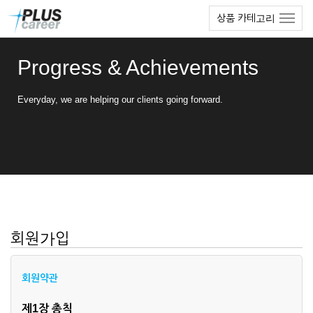
본
메
상품 카테고리
문
뉴
바
토
로
글
Progress & Achievements
가
하
기
기
Everyday, we are helping our clients going forward.
회원가입
회원약관
제1장 총칙