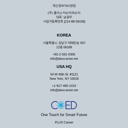
우 그 처리를 위해 노력해야 합니다.
개인정보처리방침
제7조 (회원의 의무)
(주) 플러스커리어코리아
대표: 남광우
① 회원은 ID와 비밀 번호에 관한 모든 관리의 책임이 있으며
사업자등록번호 [214-88-59199]
자신의 ID가 부정하게 사용된 경우, 이용자는 반드시 회사에 그
사실을 통보해야 합니다.
KOREA
② 회원은 이용신청서의 기재내용 중 변경된 내용이 있는 경우
서비스를 통하여 그 내용을 회사에 통지하여야 합니다.
서울특별시 강남구 테헤란로 507
12층 06168
③ 다른 회원의 ID와 비밀번호를 부당하게 사용하는 행위를
하지 않아야 합니다.
+82-2-561-6306
info@pluscareer.net
④ 회원은 회사의 서비스에서 타 사이트의 홍보행위를 하지 않
아야 하며 공공질서나 미풍약속에 위배되는 내용 혹은 저작권을
USA HQ
포함한 지적 재산권을 침해 할 수 있는 행동을 하지 않아야 합니
54 W 40th St. #1121
다.
New York, NY 10018
⑤ 회원은 회사의 사전 승낙 없이 서비스를 이용하여 어떠한 영
+1-917-460-1419
리 행위도 할 수 없습니다.
info@pluscareer.net
⑥ 회원은 관계법령, 약관의 규정, 이용안내 및 주의사항 등 회
사가 통지하는 사항을 준수하여야 하며, 기타 회사의 업무에 방
해되는 행위를 하여서는 아니 됩니다.
제8조 (회원의 관리)
One Touch for Smart Future
PLUS Career
① 회원은 언제든 이 약관에 대한 동의를 철회할 수 있습니다.