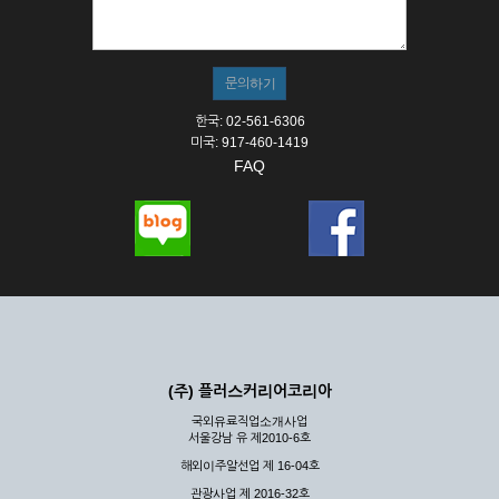
① 서비스의 이용은 연중무휴, 1일 24시간을 원칙으로 합니다.
② 시스템 점검, 교체 및 고장, 기술적인 이유, 국가비상사태, 정
전, 서비스 설비의 장애, 서비스 이용의 폭주 등의 정상적인 서비
스가 불가능할 경우 회사는 사전 공지나 예고 없이 서비스의 전
부 또는 일부를 일시적 또는 영구적으로 중지할 수 있습니다.
한국: 02-561-6306
③ 기타 회사는 서비스를 제공할 수 없는 합당한 사유가 발생한
미국: 917-460-1419
경우
FAQ
④ 회사는 제 2항 및 제 3항의 사유로 서비스의 제공이 일시적
으로 중지됨으로 인해 이용자 또는 제 3자가 입은 손해에 대하
여 배상하지 않습니다.
제3장 권리 및 의무
제6조 (회사의 의무)
① 회사는 특별한 사정이 없는 한 이용자가 신청한 후 즉시 서
비스를 이용할 수 있도록 하고 계속적, 안정적으로 서비스를 제
공할 수 있도록 최선의 노력을 다하여야 합니다.
(주) 플러스커리어코리아
② 회사는 이용자의 개인 신상 정보를 본인의 승낙 없이 타인에
국외유료직업소개사업
게 누설, 배포하여서는 안됩니다. 다만, 관계법령에 의하여 국가
서울강남 유 제2010-6호
기관 등의 합법적인 요구가 있는 경우에는 해당 되지 않습니다.
해외이주알선업 제 16-04호
③ 회사는 이용자로부터 제기되는 의견이나 불만이 정당하다고
인정할 경우에는 즉시 처리하여야 하며, 즉시 처리가 곤란한 경
관광사업 제 2016-32호